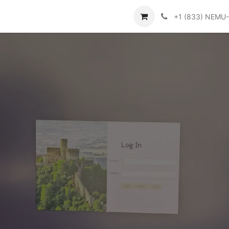
Contattaci
Help
+1 (833) NEMU