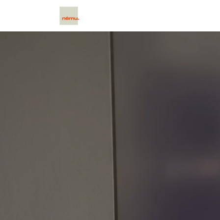
Home
Scētos
Caxtos
Cloud