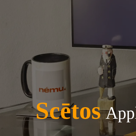
Scētos
A​pp