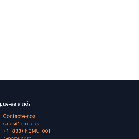
gue-se a nós
Contacte-nos
sales@nemu.us
+1 (833) NEMU-001
X
@nemucorp