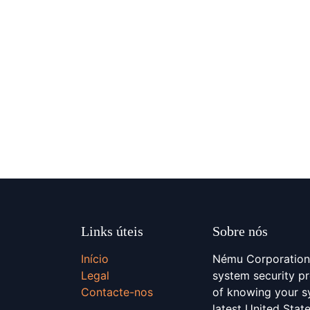
Links úteis
Sobre nós
Início
Nému Corporation 
Legal
system security pr
Contacte-nos
of knowing your sy
latest United Stat