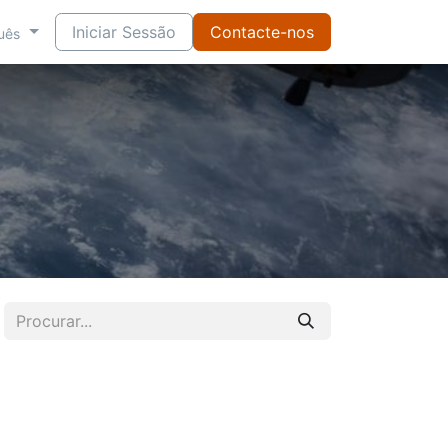
Iniciar Sessão
Contacte-nos
uês